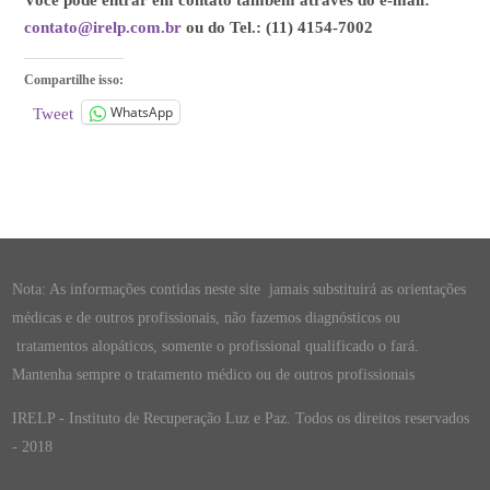
Você pode entrar em contato também através do e-mail:
contato@irelp.com.br
ou do Tel.: (11) 4154-7002
Compartilhe isso:
WhatsApp
Tweet
Nota: As informações contidas neste site jamais substituirá as orientações
médicas e de outros profissionais, não fazemos diagnósticos ou
tratamentos alopáticos, somente o profissional qualificado o fará.
Mantenha sempre o tratamento médico ou de outros profissionais
IRELP - Instituto de Recuperação Luz e Paz. Todos os direitos reservados
- 2018