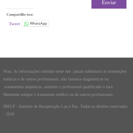
Compartilhe isso:
WhatsApp
Tweet
Nota: As informações contidas neste site jamais substituirá as orientações
médicas e de outros profissionais, não fazemos diagnósticos ou
tratamentos alopáticos, somente o profissional qualificado o fará.
Mantenha sempre o tratamento médico ou de outros profissionais
IRELP - Instituto de Recuperação Luz e Paz. Todos os direitos reservados
- 2018