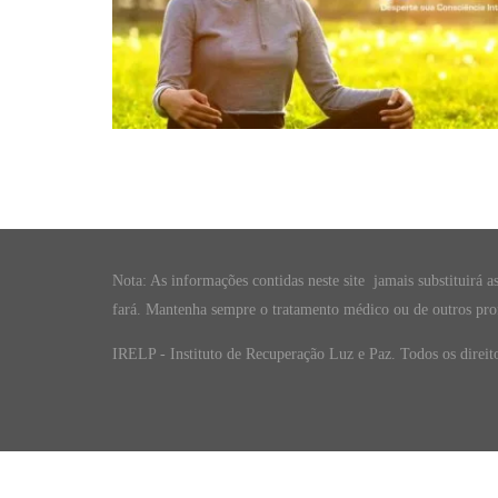
Nota: As informações contidas neste site jamais substituirá a
fará. Mantenha sempre o tratamento médico ou de outros prof
IRELP - Instituto de Recuperação Luz e Paz. Todos os direit