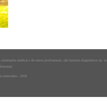
s orientações médicas e de outros profissionais, não fazemos diagnósticos ou tr
issionais
os reservados - 2018