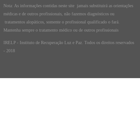
Nota: As informações contidas neste site jamais substituirá as orientações
médicas e de outros profissionais, não fazemos diagnósticos ou
tratamentos alopáticos, somente o profissional qualificado o fará.
Mantenha sempre o tratamento médico ou de outros profissionais
IRELP - Instituto de Recuperação Luz e Paz. Todos os direitos reservados
- 2018