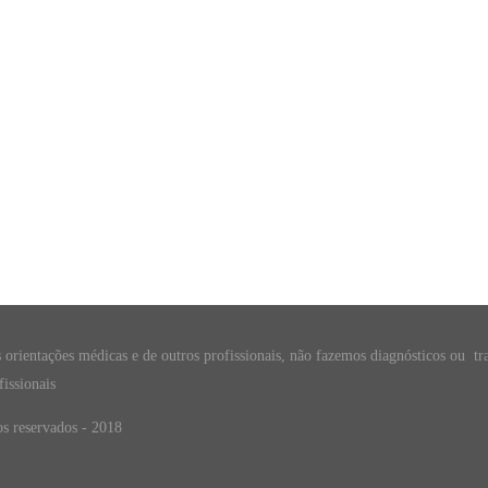
s orientações médicas e de outros profissionais, não fazemos diagnósticos ou tr
issionais
os reservados - 2018