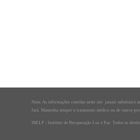
Nota: As informações contidas neste site jamais substituirá a
fará. Mantenha sempre o tratamento médico ou de outros prof
IRELP - Instituto de Recuperação Luz e Paz. Todos os direit