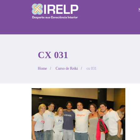
CX 031
Home
Curso de Reiki
cx 031