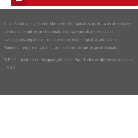
Nota: As informações contidas neste site jamais substituirá as orientações
médicas e de outros profissionais, não fazemos diagnósticos ou
tratamentos alopáticos, somente o profissional qualificado o fará.
Mantenha sempre o tratamento médico ou de outros profissionais
IRELP - Instituto de Recuperação Luz e Paz. Todos os direitos reservados
- 2018