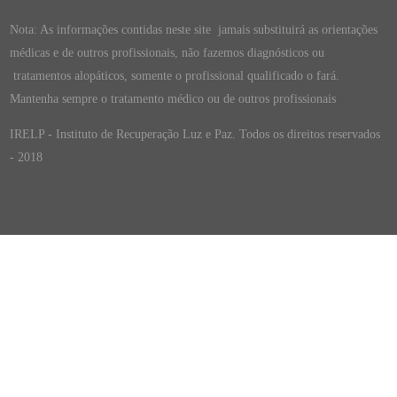
Nota: As informações contidas neste site jamais substituirá as orientações
médicas e de outros profissionais, não fazemos diagnósticos ou
tratamentos alopáticos, somente o profissional qualificado o fará.
Mantenha sempre o tratamento médico ou de outros profissionais
IRELP - Instituto de Recuperação Luz e Paz. Todos os direitos reservados
- 2018