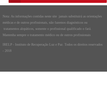
Nota: As informações contidas neste site jamais substituirá as orientações
médicas e de outros profissionais, não fazemos diagnósticos ou
tratamentos alopáticos, somente o profissional qualificado o fará.
Mantenha sempre o tratamento médico ou de outros profissionais
IRELP - Instituto de Recuperação Luz e Paz. Todos os direitos reservados
- 2018