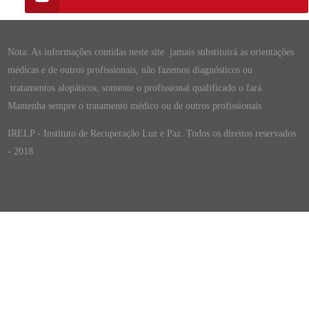
Nota: As informações contidas neste site jamais substituirá as orientações
médicas e de outros profissionais, não fazemos diagnósticos ou
tratamentos alopáticos, somente o profissional qualificado o fará.
Mantenha sempre o tratamento médico ou de outros profissionais
IRELP - Instituto de Recuperação Luz e Paz. Todos os direitos reservados
- 2018